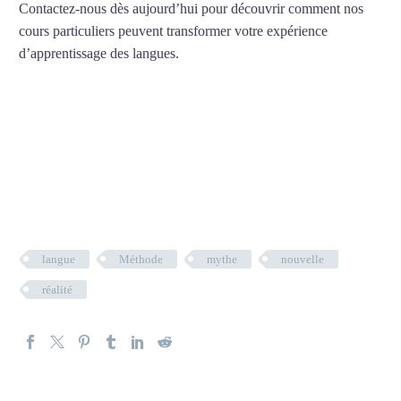
Contactez-nous dès aujourd’hui pour découvrir comment nos
cours particuliers peuvent transformer votre expérience
d’apprentissage des langues.
APPRENDRE UNE
NOUVELLE LANGUE
France
–
USA
–
Brasil
–
Viagem
langue
Méthode
mythe
nouvelle
réalité