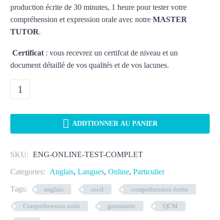
production écrite de 30 minutes, 1 heure pour tester votre
compréhension et expression orale avec notre
MASTER
TUTOR
.
Certificat
: vous recevrez un certifcat de niveau et un
document détaillé de vos qualités et de vos lacunes.
quantité
de
Test

de
ADDTIONNER AU PANIER
niveau
complet
SKU:
ENG-ONLINE-TEST-COMPLET
CECR
en
Categories:
Anglais
,
Langues
,
Online
,
Particulier
anglais
Tags:
anglais
cecrl
compréhension écrite
Compréhension orale
grammaire
QCM