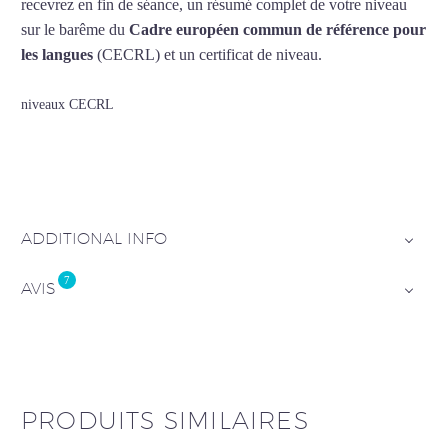
recevrez en fin de séance, un résumé complet de votre niveau
sur le barême du
Cadre européen commun de référence pour
les langues
(CECRL) et un certificat de niveau.
niveaux CECRL
ADDITIONAL INFO
7
AVIS
France
–
USA
–
Brasil
–
Viagem
PRODUITS SIMILAIRES