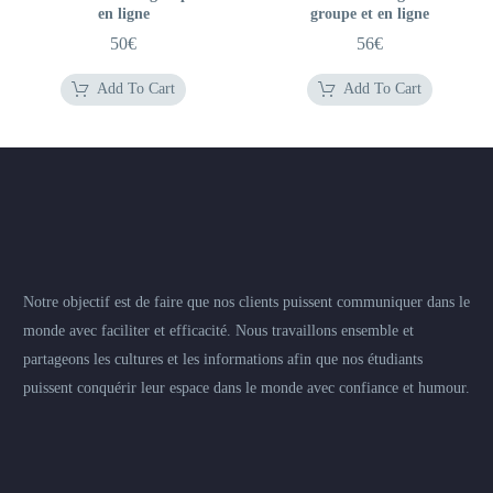
en ligne
groupe et en ligne
50
€
56
€
Add To Cart
Add To Cart
Notre objectif est de faire que nos clients puissent communiquer dans le
monde avec faciliter et efficacité. Nous travaillons ensemble et
partageons les cultures et les informations afin que nos étudiants
puissent conquérir leur espace dans le monde avec confiance et humour.