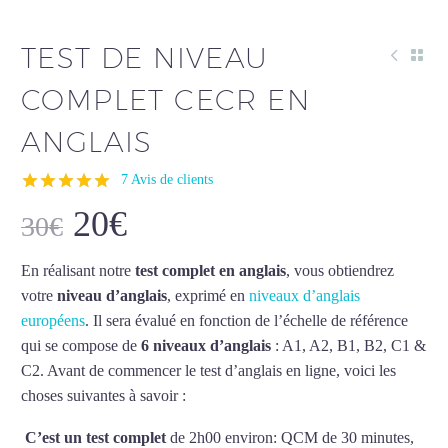
TEST DE NIVEAU
COMPLET CECR EN
ANGLAIS
7
Avis de clients
Noté
7
5.00
20
€
30
€
sur 5 basé
sur
Le
Le
notations
En réalisant notre
test complet en anglais
, vous obtiendrez
client
prix
prix
votre
niveau d’anglais
, exprimé en
niveaux d’anglais
initial
actuel
européens
. Il sera évalué en fonction de l’échelle de référence
qui se compose de
6 niveaux d’anglais
: A1, A2, B1, B2, C1 &
était :
est :
C2. Avant de commencer le test d’anglais en ligne, voici les
30€.
20€.
choses suivantes à savoir :
de niveau complet CECR en anglais
C’est un test complet
de 2h00 environ: QCM de 30 minutes,