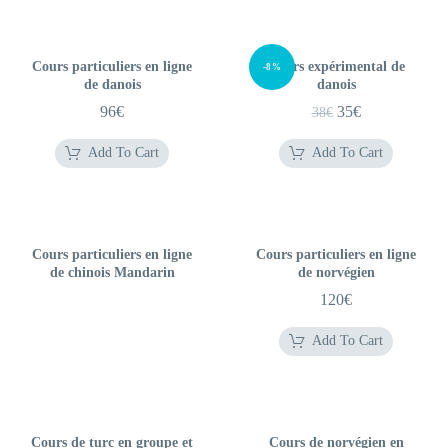
Cours particuliers en ligne
Cours expérimental de
-8%
de danois
danois
Le
Le
96
€
35
€
38
€
prix
prix
Add To Cart
Add To Cart
initial
actuel
était :
est :
38€.
35€.
Cours particuliers en ligne
Cours particuliers en ligne
de chinois Mandarin
de norvégien
120
€
Add To Cart
Cours de turc en groupe et
Cours de norvégien en