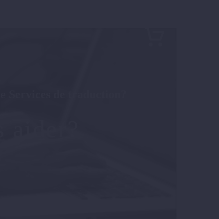
de
Services de traduction?
 aider?