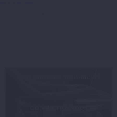
Skip to main content
Vous recherchez un professionnel pour un
Service
d’interprétation simultanée, consécutive
ou de
Suivi
?
nous pouvons vous aider?
CONSULTEZ-NOUS