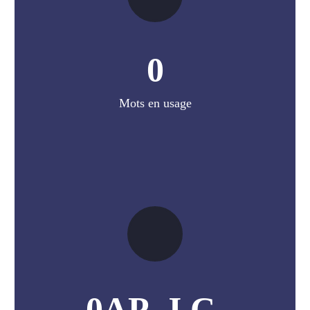
0
Mots en usage
0
AP. J.C.