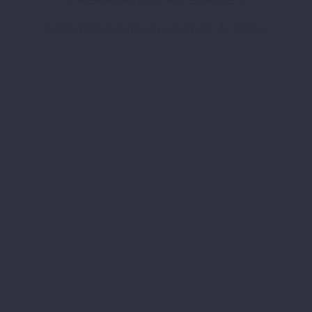
Cours préparatoires aux examens de langue
DES
SUR
COURS
MESURE