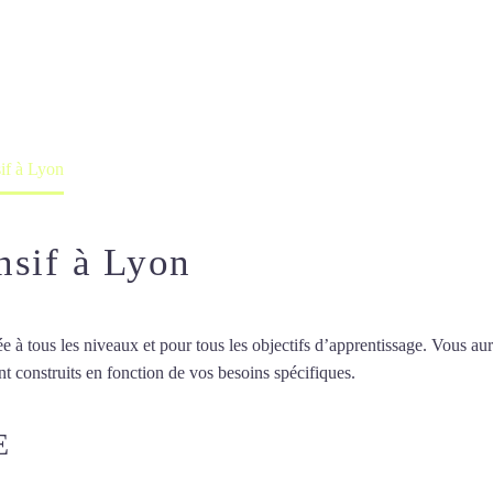
and intensif à Lyo
professeur ou en ligne
if à Lyon
nsif à Lyon
 tous les niveaux et pour tous les objectifs d’apprentissage. Vous aure
t construits en fonction de vos besoins spécifiques.
Cours d’allemand i
E
COURS D’ALLEMAND INTENSI