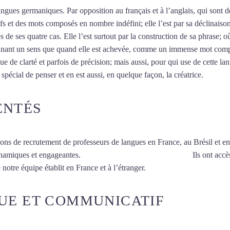
ngues germaniques. Par opposition au français et à l’anglais, qui sont 
utifs et des mots composés en nombre indéfini; elle l’est par sa déclinais
 de ses quatre cas. Elle l’est surtout par la construction de sa phrase; 
i donnant un sens que quand elle est achevée, comme un immense mot com
e de clarté et parfois de précision; mais aussi, pour qui use de cette lan
spécial de penser et en est aussi, en quelque façon, la créatrice.
Mytrip²
ENTÉS
ions de recrutement de professeurs de langues en France, au Brésil et en
ynamiques et engageantes.
Cours d’allemand intensif à Lyon
Ils ont accè
 notre équipe établit en France et à l’étranger.
UE ET COMMUNICATIF