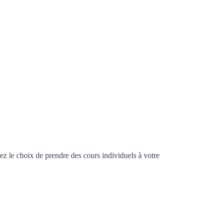
n
z le choix de prendre des cours individuels à votre
ntensif à Lyon
F À LYON