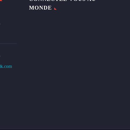
MONDE
0
0
lk.com