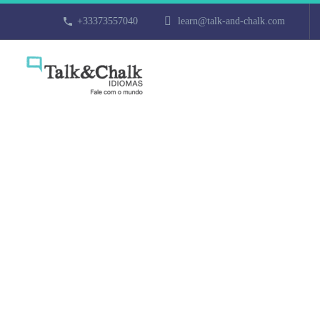
+33373557040
learn@talk-and-chalk.com
Cours d’allem