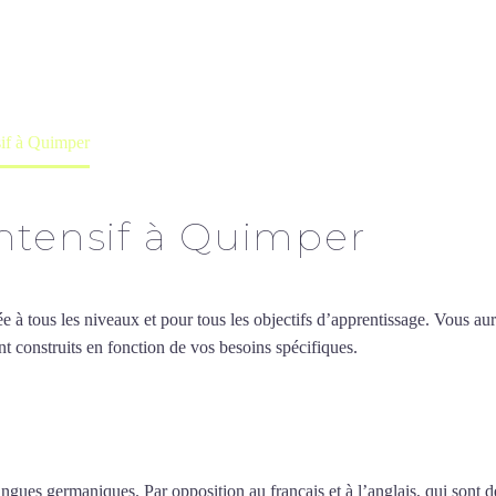
professeur ou en ligne
sif à Quimper
ntensif à Quimper
 tous les niveaux et pour tous les objectifs d’apprentissage. Vous aure
t construits en fonction de vos besoins spécifiques.
Cours d’allemand i
urs d’allemand intensif à Qu
ngues germaniques. Par opposition au français et à l’anglais, qui sont 