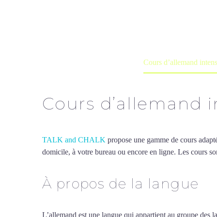
Cours à domicile, dans la salle du 
Accueil
France
Cours d’allemand inten
Cours d’allemand i
TALK and CHALK
propose une gamme de cours adaptée à
domicile, à votre bureau ou encore en ligne. Les cours son
À propos de la langue
Co
L’allemand est une langue qui appartient au groupe des la