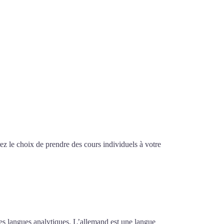
z le choix de prendre des cours individuels à votre
ntensif à Quimper
imper
des langues analytiques. L’allemand est une langue