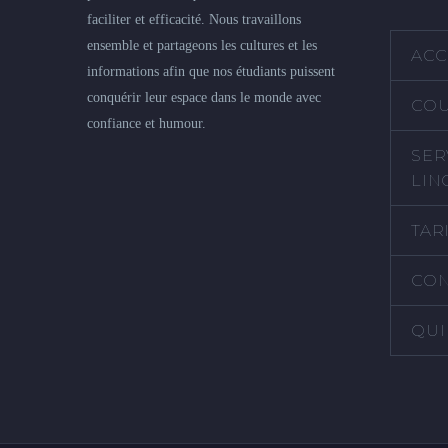
faciliter et efficacité. Nous travaillons
ensemble et partageons les cultures et les
ACC
informations afin que nos étudiants puissent
conquérir leur espace dans le monde avec
COU
confiance et humour.
SER
LIN
TAR
CON
QUI