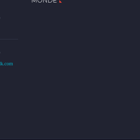
MONDE
0
0
lk.com