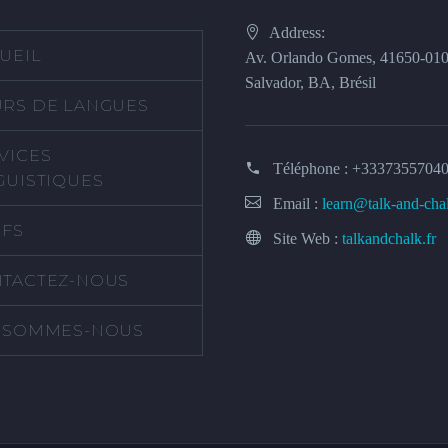
Address:
UEIL
Av. Orlando Gomes, 41650-01
Salvador, BA, Brésil
RS DE LANGUES
VICES
Téléphone :
+3337355704
GUISTIQUES
Email :
learn@talk-and-cha
IFS
Site Web :
talkandchalk.fr
TACTEZ-NOUS
 SOMMES-NOUS