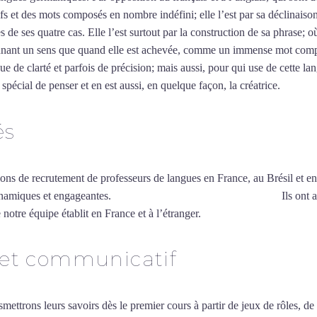
utifs et des mots composés en nombre indéfini; elle l’est par sa déclinais
 de ses quatre cas. Elle l’est surtout par la construction de sa phrase; 
i donnant un sens que quand elle est achevée, comme un immense mot com
e de clarté et parfois de précision; mais aussi, pour qui use de cette lan
spécial de penser et en est aussi, en quelque façon, la créatrice.
Mytrip²
és
ions de recrutement de professeurs de langues en France, au Brésil et en
ynamiques et engageantes.
Cours d’allemand intensif à Quimper
Ils ont 
 notre équipe établit en France et à l’étranger.
 et communicatif
smettrons leurs savoirs dès le premier cours à partir de jeux de rôles, d