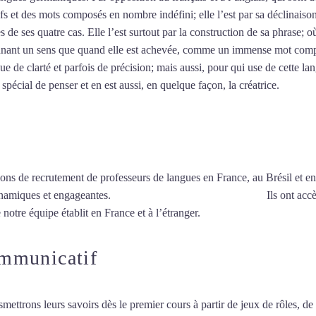
utifs et des mots composés en nombre indéfini; elle l’est par sa déclinais
 de ses quatre cas. Elle l’est surtout par la construction de sa phrase; 
i donnant un sens que quand elle est achevée, comme un immense mot com
e de clarté et parfois de précision; mais aussi, pour qui use de cette lan
spécial de penser et en est aussi, en quelque façon, la créatrice.
Mytrip²
ions de recrutement de professeurs de langues en France, au Brésil et en
ynamiques et engageantes.
Cours d’allemand intensif à Tours
Ils ont accè
 notre équipe établit en France et à l’étranger.
ommunicatif
smettrons leurs savoirs dès le premier cours à partir de jeux de rôles, d