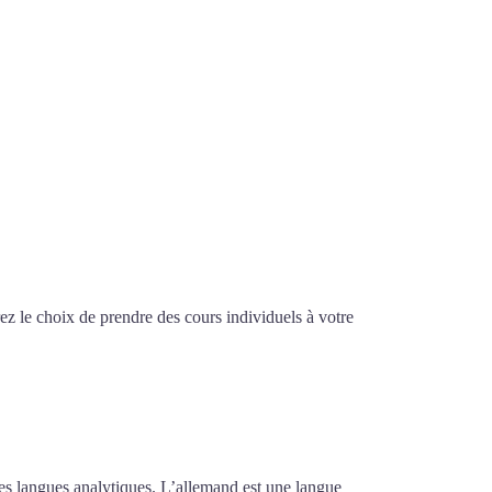
z le choix de prendre des cours individuels à votre
tensif à Tours
des langues analytiques. L’allemand est une langue