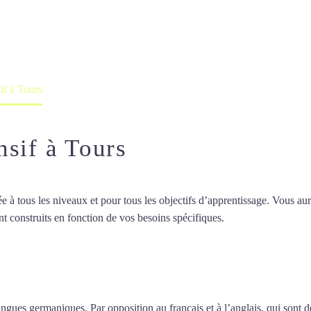
professeur ou en ligne
if à Tours
nsif à Tours
 tous les niveaux et pour tous les objectifs d’apprentissage. Vous aure
t construits en fonction de vos besoins spécifiques.
Cours d’allemand in
d’allemand intensif à Tours
ngues germaniques. Par opposition au français et à l’anglais, qui sont 