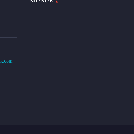
MONDE
0
0
lk.com