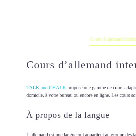
Cours à domicile, dans la salle du 
Accueil
France
Cours d’allemand intens
Cours d’allemand inte
TALK and CHALK
propose une gamme de cours adaptée à
domicile, à votre bureau ou encore en ligne. Les cours son
À propos de la langue
Cours 
L’allemand est une langue qui appartient au groupe des la