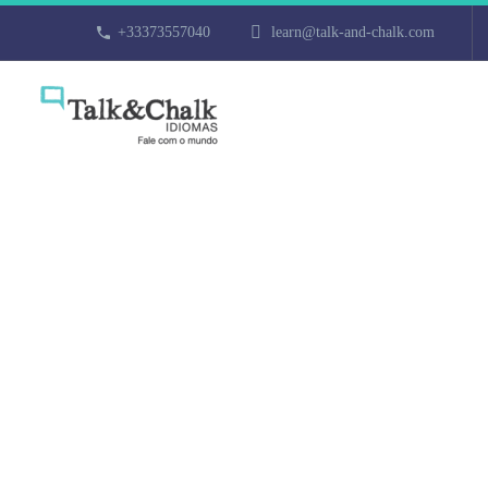
+33373557040
learn@talk-and-chalk.com
Cours d’allem