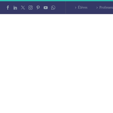
Élèves
Professeu
and intensif à Tou