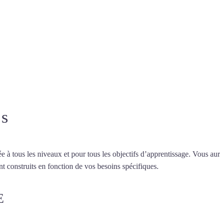
e à Rennes
professeur ou en ligne
es
 tous les niveaux et pour tous les objectifs d’apprentissage. Vous aure
t construits en fonction de vos besoins spécifiques.
Cours d’arabe à R
E
COURS D’ARABE À RENNES