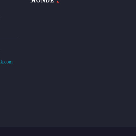
MONDE
0
0
lk.com