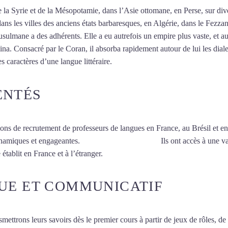
 de la Syrie et de la Mésopotamie, dans l’Asie ottomane, en Perse, sur d
dans les villes des anciens états barbaresques, en Algérie, dans le Fezza
ulmane a des adhérents. Elle a eu autrefois un empire plus vaste, et au
a. Consacré par le Coran, il absorba rapidement autour de lui les dialec
es caractères d’une langue littéraire.
Mytrip²brazil
ENTÉS
ions de recrutement de professeurs de langues en France, au Brésil et en
ynamiques et engageantes.
Cours d’arabe à Rennes
Ils ont accès à une v
établit en France et à l’étranger.
UE ET COMMUNICATIF
smettrons leurs savoirs dès le premier cours à partir de jeux de rôles, d