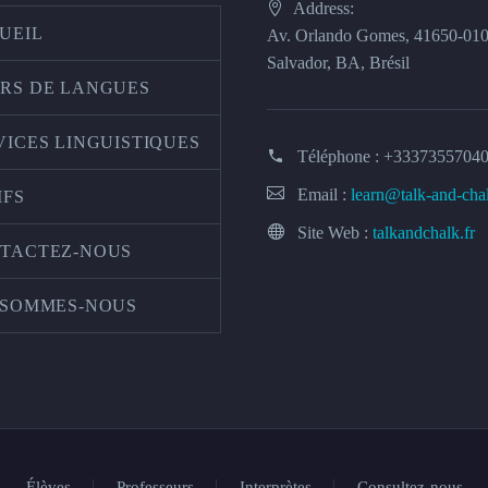
Address:
UEIL
Av. Orlando Gomes, 41650-01
Salvador, BA, Brésil
RS DE LANGUES
VICES LINGUISTIQUES
Téléphone :
+3337355704
Email :
learn@talk-and-cha
IFS
Site Web :
talkandchalk.fr
TACTEZ-NOUS
 SOMMES-NOUS
Élèves
Professeurs
Interprètes
Consultez-nous