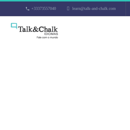
+33373557040
learn@talk-and-chalk.com
Cours d’arabe