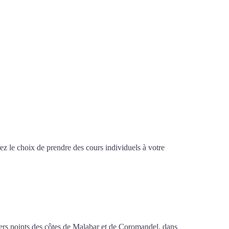
z le choix de prendre des cours individuels à votre
osny-sous-Bois
ivers points des côtes de Malabar et de Coromandel, dans