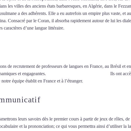
dans les villes des anciens états barbaresques, en Algérie, dans le Fezza
ulmane a des adhérents. Elle a eu autrefois un empire plus vaste, et au
a. Consacré par le Coran, il absorba rapidement autour de lui les dialec
es caractères d’une langue littéraire.
Mytrip²brazil
ions de recrutement de professeurs de langues en France, au Brésil et en
ynamiques et engageantes.
Cours d’arabe à Rosny-sous-Bois
Ils ont accè
 notre équipe établit en France et à l’étranger.
ommunicatif
smettrons leurs savoirs dès le premier cours à partir de jeux de rôles, d
vocabulaire et la prononciation; ce qui vous permettra ainsi d’utiliser 