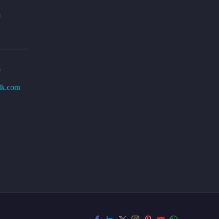
0
0
lk.com