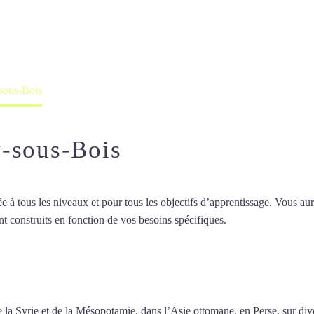
professeur ou en ligne
sous-Bois
y-sous-Bois
 tous les niveaux et pour tous les objectifs d’apprentissage. Vous aure
t construits en fonction de vos besoins spécifiques.
Cours d’arabe à R
 d’arabe à Rosny-sous-Bois
 de la Syrie et de la Mésopotamie, dans l’Asie ottomane, en Perse, sur d