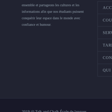
ensemble et partageons les cultures et les
ACC
informations afin que nos étudiants puissent
conquérir leur espace dans le monde avec
COU
confiance et humour.
SER
TAR
CON
QUI
2019 @ Talk and Chalk École de langues