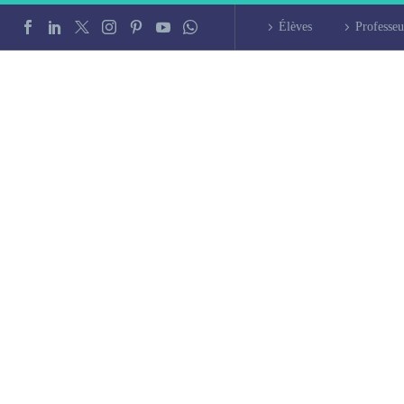
Élèves
Professeu
 à Rosny-sous-Boi