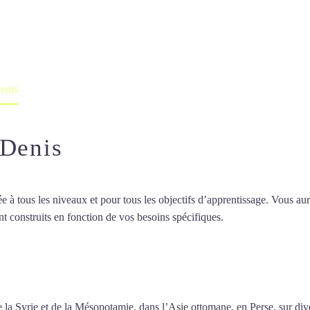
professeur ou en ligne
enis
-Denis
 tous les niveaux et pour tous les objectifs d’apprentissage. Vous aure
t construits en fonction de vos besoins spécifiques.
Cours d’arabe à Sa
d’arabe à Saint-Denis
 de la Syrie et de la Mésopotamie, dans l’Asie ottomane, en Perse, sur d