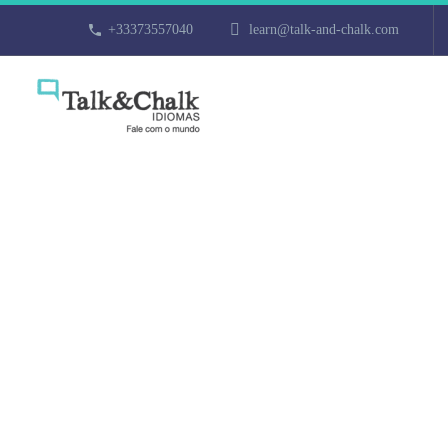
+33373557040
learn@talk-and-chalk.com
Cours d’arabe