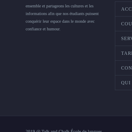
ensemble et partageons les cultures et les
ACC
informations afin que nos étudiants puissent
conquérir leur espace dans le monde avec
COU
confiance et humour.
SER
TAR
CON
QUI
2019 @ Talk and Chalk École de langues