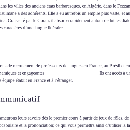
dans les villes des anciens états barbaresques, en Algérie, dans le Fezza
ulmane a des adhérents. Elle a eu autrefois un empire plus vaste, et au
a. Consacré par le Coran, il absorba rapidement autour de lui les dialec
es caractères d’une langue littéraire.
Mytrip²brazil
ions de recrutement de professeurs de langues en France, au Brésil et en
ynamiques et engageantes.
Cours d’arabe à Saint-Denis
Ils ont accès à u
 équipe établit en France et à l’étranger.
ommunicatif
smettrons leurs savoirs dès le premier cours à partir de jeux de rôles, d
vocabulaire et la prononciation; ce qui vous permettra ainsi d’utiliser 