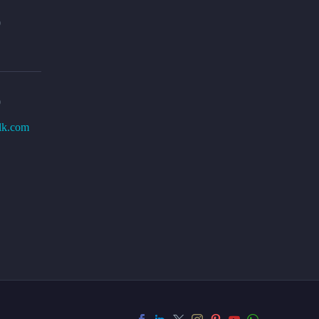
0
0
lk.com