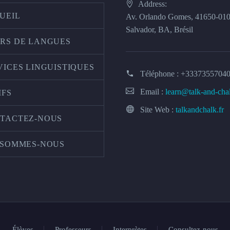
Address:
UEIL
Av. Orlando Gomes, 41650-01
Salvador, BA, Brésil
RS DE LANGUES
VICES LINGUISTIQUES
Téléphone :
+3337355704
Email :
learn@talk-and-cha
IFS
Site Web :
talkandchalk.fr
TACTEZ-NOUS
 SOMMES-NOUS
Élèves
Professeurs
Interprètes
Consultez-nous