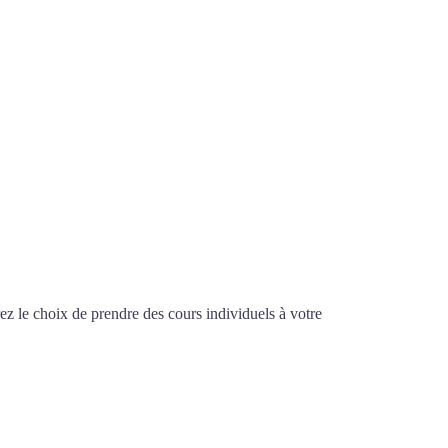
nce
z le choix de prendre des cours individuels à votre
lon-de-Provence
E-PROVENCE