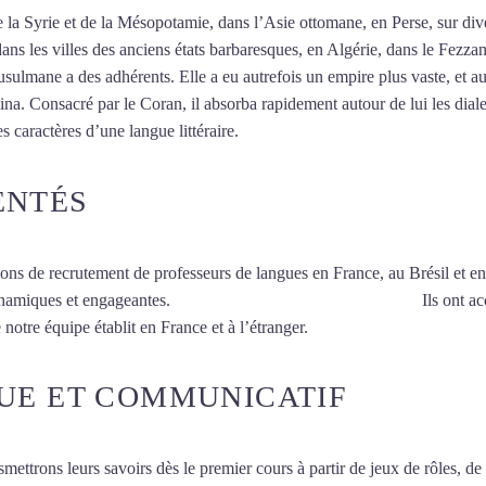
 de la Syrie et de la Mésopotamie, dans l’Asie ottomane, en Perse, sur d
dans les villes des anciens états barbaresques, en Algérie, dans le Fezza
ulmane a des adhérents. Elle a eu autrefois un empire plus vaste, et au
a. Consacré par le Coran, il absorba rapidement autour de lui les dialec
es caractères d’une langue littéraire.
Mytrip²brazil
ENTÉS
ions de recrutement de professeurs de langues en France, au Brésil et en
ynamiques et engageantes.
Cours d’arabe à Salon-de-Provence
Ils ont ac
 notre équipe établit en France et à l’étranger.
UE ET COMMUNICATIF
smettrons leurs savoirs dès le premier cours à partir de jeux de rôles, d