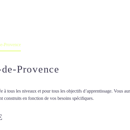
 à Salon-de-Prove
professeur ou en ligne
de-Provence
-de-Provence
 tous les niveaux et pour tous les objectifs d’apprentissage. Vous aure
t construits en fonction de vos besoins spécifiques.
Cours d’arabe à Sa
E
COURS D’ARABE À SALON-D