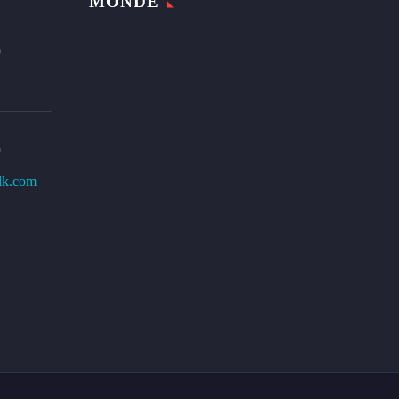
MONDE
0
0
lk.com