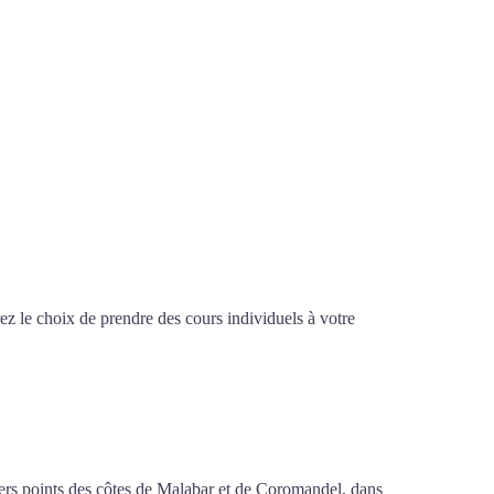
z le choix de prendre des cours individuels à votre
sif à Antibes
ivers points des côtes de Malabar et de Coromandel, dans