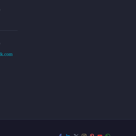
0
0
lk.com