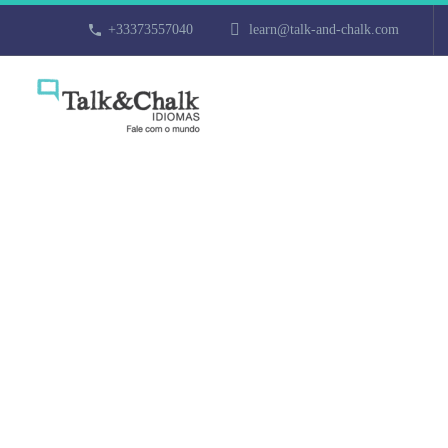
+33373557040
learn@talk-and-chalk.com
Cours d’arabe 