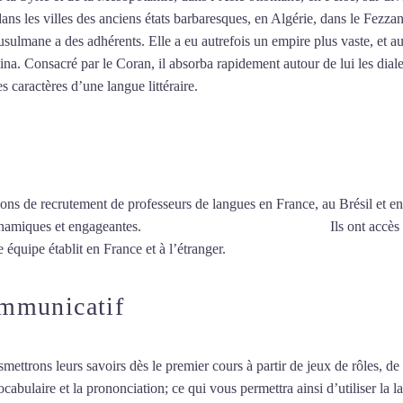
dans les villes des anciens états barbaresques, en Algérie, dans le Fezza
ulmane a des adhérents. Elle a eu autrefois un empire plus vaste, et au
a. Consacré par le Coran, il absorba rapidement autour de lui les dialec
es caractères d’une langue littéraire.
Mytrip²brazil
ions de recrutement de professeurs de langues en France, au Brésil et en
ynamiques et engageantes.
Cours d’arabe intensif à Antibes
Ils ont accès
 équipe établit en France et à l’étranger.
ommunicatif
smettrons leurs savoirs dès le premier cours à partir de jeux de rôles, d
vocabulaire et la prononciation; ce qui vous permettra ainsi d’utiliser 