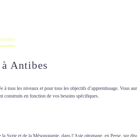
professeur ou en ligne
 Antibes
 à Antibes
 tous les niveaux et pour tous les objectifs d’apprentissage. Vous aure
t construits en fonction de vos besoins spécifiques.
Cours d’arabe inten
d’arabe intensif à Antibes
 de la Syrie et de la Mésopotamie, dans l’Asie ottomane, en Perse, sur d