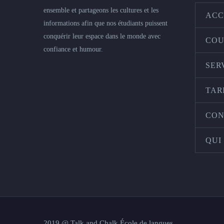
ensemble et partageons les cultures et les
ACC
informations afin que nos étudiants puissent
conquérir leur espace dans le monde avec
COU
confiance et humour.
SER
TAR
CON
QUI
2019 @ Talk and Chalk École de langues