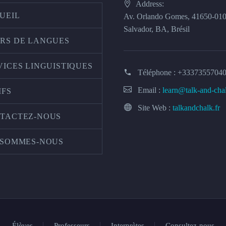
Address:
UEIL
Av. Orlando Gomes, 41650-01
Salvador, BA, Brésil
RS DE LANGUES
VICES LINGUISTIQUES
Téléphone :
+3337355704
Email :
learn@talk-and-cha
IFS
Site Web :
talkandchalk.fr
TACTEZ-NOUS
 SOMMES-NOUS
Élèves
Professeurs
Interprètes
Consultez-nous