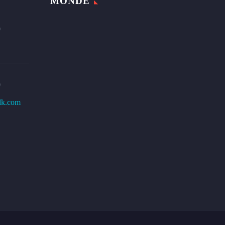
MONDE
0
0
lk.com