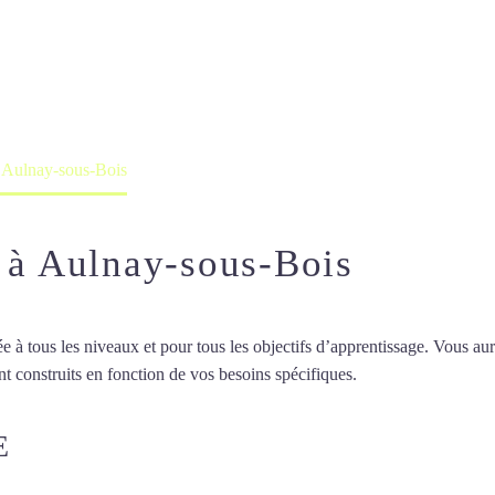
 intensif à Aulnay
professeur ou en ligne
à Aulnay-sous-Bois
f à Aulnay-sous-Bois
 tous les niveaux et pour tous les objectifs d’apprentissage. Vous aure
t construits en fonction de vos besoins spécifiques.
Cours d’arabe inte
E
COURS D’ARABE INTENSIF À