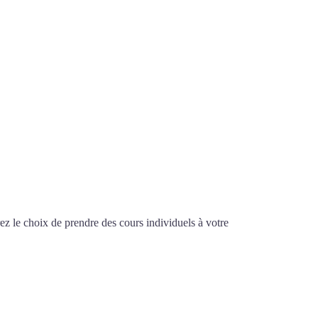
-sous-Bois
z le choix de prendre des cours individuels à votre
nsif à Aulnay-sous-Bois
 AULNAY-SOUS-BOIS