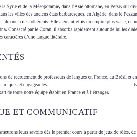
 de la Syrie et de la Mésopotamie, dans l’Asie ottomane, en Perse, sur d
dans les villes des anciens états barbaresques, en Algérie, dans le Fezza
ulmane a des adhérents. Elle a eu autrefois un empire plus vaste, et au
a. Consacré par le Coran, il absorba rapidement autour de lui les dialec
es caractères d’une langue littéraire.
Mytrip²brazil
ENTÉS
ions de recrutement de professeurs de langues en France, au Brésil et en
ynamiques et engageantes.
Cours d’arabe intensif à Aulnay-sous-Bois
Ils
art de toute notre équipe établit en France et à l’étranger.
UE ET COMMUNICATIF
smettrons leurs savoirs dès le premier cours à partir de jeux de rôles, d