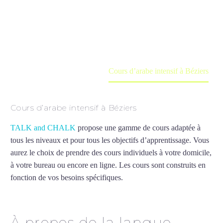
Cours à domicile, dans la salle du professeur ou
en ligne
Accueil
France
Cours d’arabe intensif à Béziers
Cours d’arabe intensif à Béziers
TALK and CHALK
propose une gamme de cours adaptée à
tous les niveaux et pour tous les objectifs d’apprentissage. Vous
aurez le choix de prendre des cours individuels à votre domicile,
à votre bureau ou encore en ligne. Les cours sont construits en
fonction de vos besoins spécifiques.
Cours d’arabe intensif à
Béziers
À propos de la langue