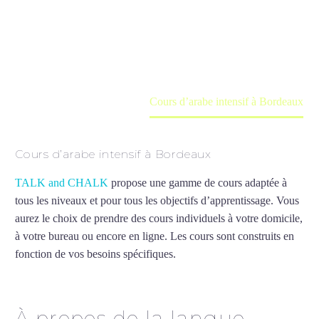
Cours à domicile, dans la salle du professeur ou
en ligne
Accueil
France
Cours d’arabe intensif à Bordeaux
Cours d’arabe intensif à Bordeaux
TALK and CHALK
propose une gamme de cours adaptée à
tous les niveaux et pour tous les objectifs d’apprentissage. Vous
aurez le choix de prendre des cours individuels à votre domicile,
à votre bureau ou encore en ligne. Les cours sont construits en
fonction de vos besoins spécifiques.
Cours d’arabe intensif à
Bordeaux
À propos de la langue