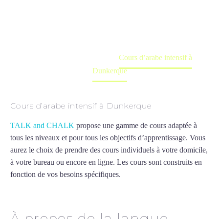
Cours à domicile, dans la salle du professeur ou
en ligne
Accueil
France
Cours d’arabe intensif à
Dunkerque
Cours d’arabe intensif à Dunkerque
TALK and CHALK
propose une gamme de cours adaptée à
tous les niveaux et pour tous les objectifs d’apprentissage. Vous
aurez le choix de prendre des cours individuels à votre domicile,
à votre bureau ou encore en ligne. Les cours sont construits en
fonction de vos besoins spécifiques.
Cours d’arabe intensif à
Dunkerque
À propos de la langue