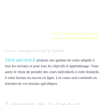
Cours à domicile, dans la salle du professeur ou
en ligne
Accueil
France
Cours d’arabe intensif à Hyères
Cours d’arabe intensif à Hyères
TALK and CHALK
propose une gamme de cours adaptée à
tous les niveaux et pour tous les objectifs d’apprentissage. Vous
aurez le choix de prendre des cours individuels à votre domicile,
à votre bureau ou encore en ligne. Les cours sont construits en
fonction de vos besoins spécifiques.
Cours d’arabe intensif à
Hyères
À propos de la langue