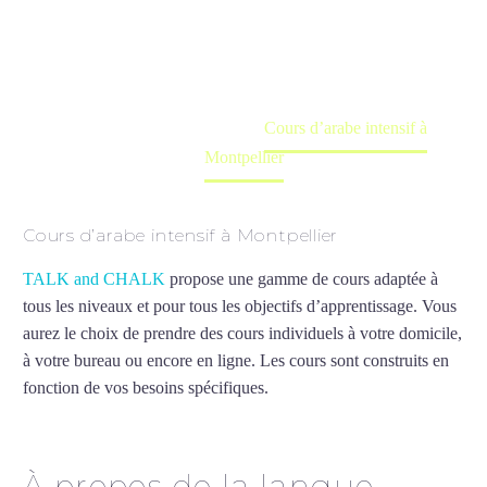
Cours à domicile, dans la salle du professeur ou
en ligne
Accueil
France
Cours d’arabe intensif à
Montpellier
Cours d’arabe intensif à Montpellier
TALK and CHALK
propose une gamme de cours adaptée à
tous les niveaux et pour tous les objectifs d’apprentissage. Vous
aurez le choix de prendre des cours individuels à votre domicile,
à votre bureau ou encore en ligne. Les cours sont construits en
fonction de vos besoins spécifiques.
Cours d’arabe intensif à
Montpellier
À propos de la langue