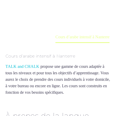
Cours à domicile, dans la salle du professeur ou
en ligne
Accueil
France
Cours d’arabe intensif à Nanterre
Cours d’arabe intensif à Nanterre
TALK and CHALK
propose une gamme de cours adaptée à
tous les niveaux et pour tous les objectifs d’apprentissage. Vous
aurez le choix de prendre des cours individuels à votre domicile,
à votre bureau ou encore en ligne. Les cours sont construits en
fonction de vos besoins spécifiques.
Cours d’arabe intensif à
Nanterre
À propos de la langue