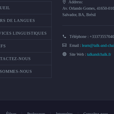
Address:
UEIL
Av. Orlando Gomes, 41650-01
Salvador, BA, Brésil
RS DE LANGUES
VICES LINGUISTIQUES
Téléphone :
+3337355704
Email :
learn@talk-and-cha
IFS
Site Web :
talkandchalk.fr
TACTEZ-NOUS
 SOMMES-NOUS
Élèves
Professeurs
Interprètes
Consultez-nous