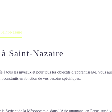
professeur ou en ligne
 Saint-Nazaire
 à Saint-Nazaire
 tous les niveaux et pour tous les objectifs d’apprentissage. Vous aure
t construits en fonction de vos besoins spécifiques.
Cours d’arabe inten
d’arabe intensif à Saint-Nazaire
 de la Syrie et de la Mésopotamie, dans l’Asie ottomane, en Perse, sur d