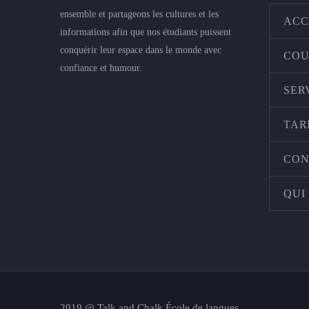
ensemble et partageons les cultures et les
ACC
informations afin que nos étudiants puissent
conquérir leur espace dans le monde avec
COU
confiance et humour.
SER
TAR
CON
QUI
2019 @ Talk and Chalk École de langues