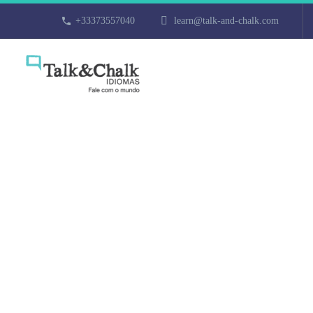
+33373557040
learn@talk-and-chalk.com
Cours d’arabe