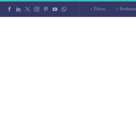
Élèves
Professeu
 intensif à Saint-N