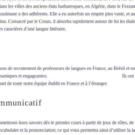
dans les villes des anciens états barbaresques, en Algérie, dans le Fezza
ulmane a des adhérents. Elle a eu autrefois un empire plus vaste, et au
a. Consacré par le Coran, il absorba rapidement autour de lui les dialec
es caractères d’une langue littéraire.
Mytrip²brazil
ions de recrutement de professeurs de langues en France, au Brésil et en
ynamiques et engageantes.
Cours d’arabe intensif à Saint-Nazaire
Ils ont
art de toute notre équipe établit en France et à l’étranger.
ommunicatif
smettrons leurs savoirs dès le premier cours à partir de jeux de rôles, d
vocabulaire et la prononciation; ce qui vous permettra ainsi d’utiliser 