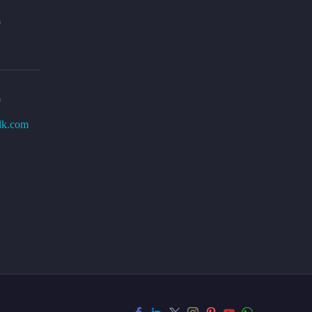
0
0
lk.com