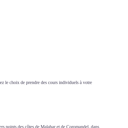
z le choix de prendre des cours individuels à votre
sif à Saint-Nazaire
ivers points des côtes de Malabar et de Coromandel, dans