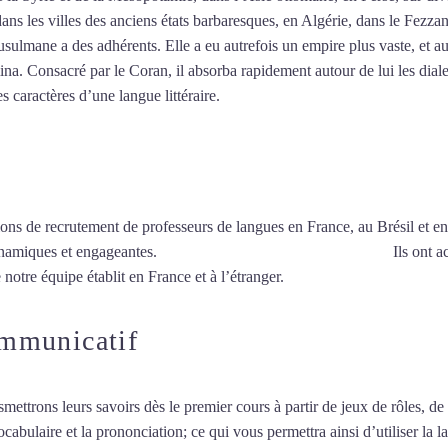
dans les villes des anciens états barbaresques, en Algérie, dans le Fezza
ulmane a des adhérents. Elle a eu autrefois un empire plus vaste, et au
a. Consacré par le Coran, il absorba rapidement autour de lui les dialec
es caractères d’une langue littéraire.
Mytrip²brazil
ions de recrutement de professeurs de langues en France, au Brésil et en
ynamiques et engageantes.
Cours d’arabe intensif à Saint-Pierre
Ils ont a
 notre équipe établit en France et à l’étranger.
ommunicatif
smettrons leurs savoirs dès le premier cours à partir de jeux de rôles, d
vocabulaire et la prononciation; ce qui vous permettra ainsi d’utiliser 