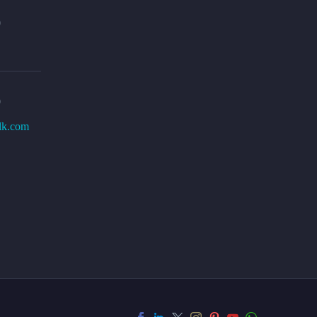
0
0
lk.com