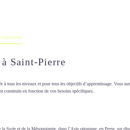
professeur ou en ligne
 Saint-Pierre
 à Saint-Pierre
 tous les niveaux et pour tous les objectifs d’apprentissage. Vous aure
t construits en fonction de vos besoins spécifiques.
Cours d’arabe inten
d’arabe intensif à Saint-Pierre
 de la Syrie et de la Mésopotamie, dans l’Asie ottomane, en Perse, sur d