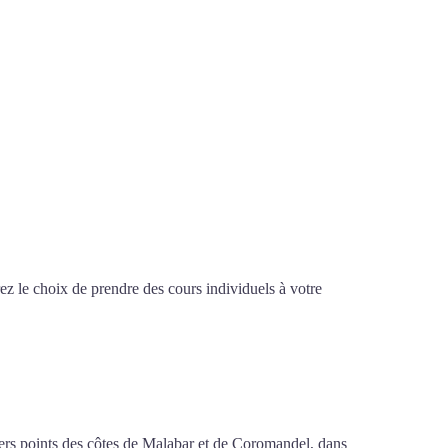
z le choix de prendre des cours individuels à votre
sif à Saint-Pierre
ivers points des côtes de Malabar et de Coromandel, dans