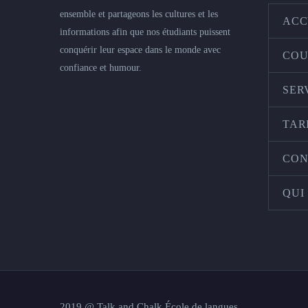
ensemble et partageons les cultures et les
ACC
informations afin que nos étudiants puissent
conquérir leur espace dans le monde avec
COU
confiance et humour.
SER
TAR
CON
QUI
2019 @ Talk and Chalk École de langues