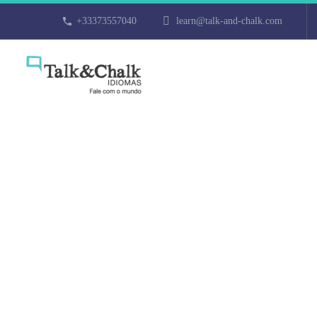
+33373557040
learn@talk-and-chalk.com
Cours d’arabe 