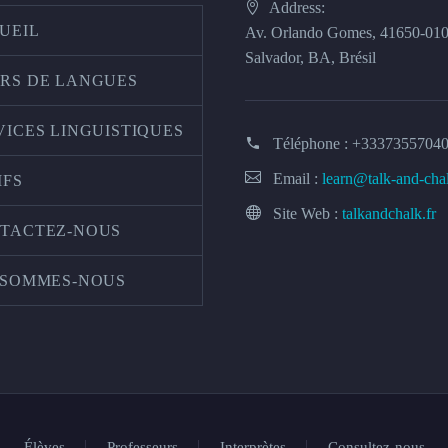
Address:
UEIL
Av. Orlando Gomes, 41650-01
Salvador, BA, Brésil
RS DE LANGUES
VICES LINGUISTIQUES
Téléphone :
+3337355704
Email :
learn@talk-and-cha
IFS
Site Web :
talkandchalk.fr
TACTEZ-NOUS
 SOMMES-NOUS
Élèves
Professeurs
Interprètes
Consultez-nous