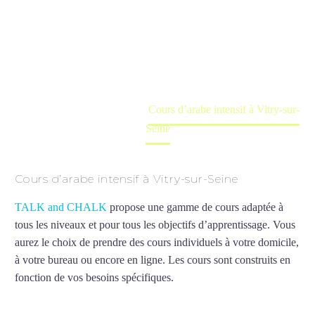
Seine
Cours à domicile, dans la salle du professeur ou
en ligne
Accueil
France
Cours d’arabe intensif à Vitry-sur-
Seine
Cours d’arabe intensif à Vitry-sur-Seine
TALK and CHALK
propose une gamme de cours adaptée à
tous les niveaux et pour tous les objectifs d’apprentissage. Vous
aurez le choix de prendre des cours individuels à votre domicile,
à votre bureau ou encore en ligne. Les cours sont construits en
fonction de vos besoins spécifiques.
Cours d’arabe intensif à
Vitry-sur-Seine