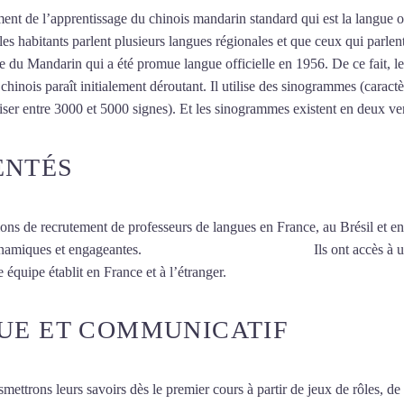
ent de l’apprentissage du chinois mandarin standard qui est la langue o
r les habitants parlent plusieurs langues régionales et que ceux qui parl
 du Mandarin qui a été promue langue officielle en 1956. De ce fait, le
inois paraît initialement déroutant. Il utilise des sinogrammes (caractèr
riser entre 3000 et 5000 signes). Et les sinogrammes existent en deux vers
ENTÉS
ions de recrutement de professeurs de langues en France, au Brésil et en
ynamiques et engageantes.
Cours de chinois à Montreuil
Ils ont accès à 
 équipe établit en France et à l’étranger.
UE ET COMMUNICATIF
smettrons leurs savoirs dès le premier cours à partir de jeux de rôles, d