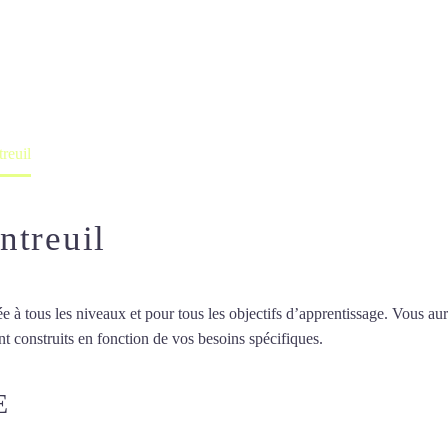
ois à Montreuil
professeur ou en ligne
reuil
ntreuil
 tous les niveaux et pour tous les objectifs d’apprentissage. Vous aure
t construits en fonction de vos besoins spécifiques.
Cours de chinois à
E
COURS DE CHINOIS À MONTR