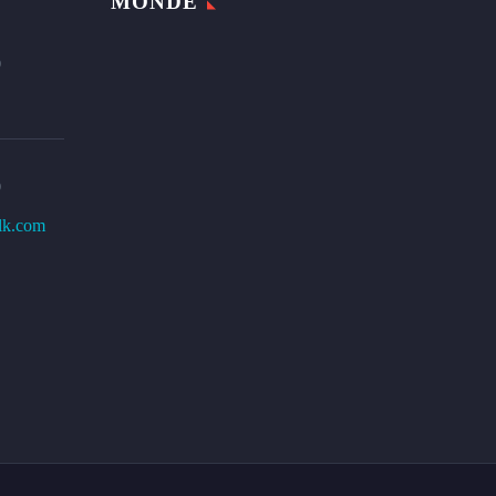
MONDE
0
0
lk.com