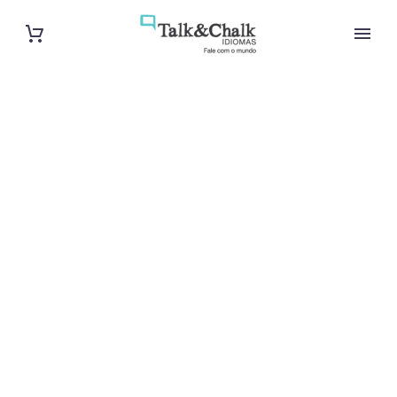
Cours de
français à
Amiens