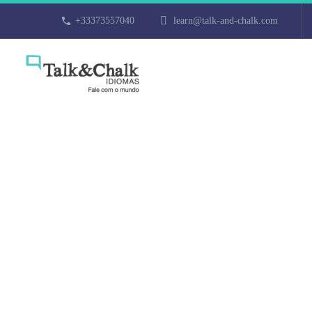
+33373557040
learn@talk-and-chalk.com
Cours de fran