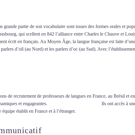
de français à Colmar
 grande partie de son vocabulaire sont issues des formes orales et popula
asbourg, qui scellent en 842 l’alliance entre Charles le Chauve et Lou
t écrit en français. Au Moyen Âge, la langue française est faite d’une
parlers d’oïl (au Nord) et les parlers d’oc (au Sud). Avec l’établissemen
ions de recrutement de professeurs de langues en France, au Brésil et en
ynamiques et engageantes.
Cours de français à Colmar
Ils ont accès à un
 équipe établit en France et à l’étranger.
ommunicatif