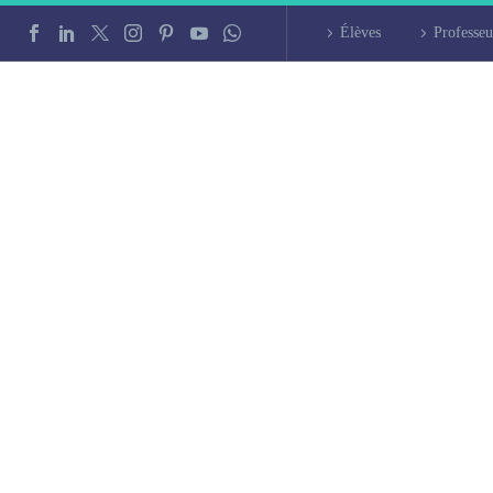
Élèves
Professeu
çais à Colmar