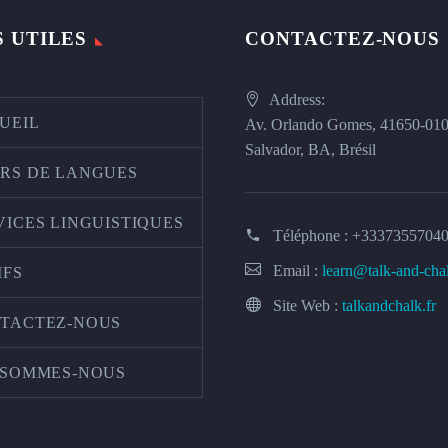
S UTILES
CONTACTEZ-NOUS
Address:
UEIL
Av. Orlando Gomes, 41650-01
Salvador, BA, Brésil
RS DE LANGUES
VICES LINGUISTIQUES
Téléphone :
+3337355704
Email :
learn@talk-and-cha
IFS
Site Web :
talkandchalk.fr
TACTEZ-NOUS
 SOMMES-NOUS