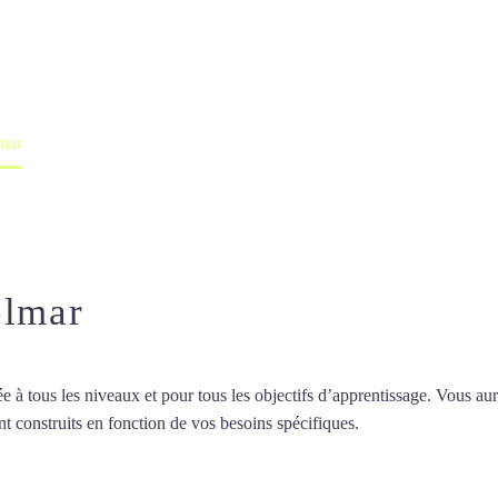
professeur ou en ligne
lmar
olmar
 tous les niveaux et pour tous les objectifs d’apprentissage. Vous aure
t construits en fonction de vos besoins spécifiques.
Cours de français 