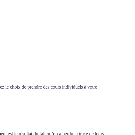
z le choix de prendre des cours individuels à votre
ry
t est le résultat du fait qu’on a perdu la trace de leurs