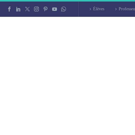
Élèves
Professeu
 à Évry