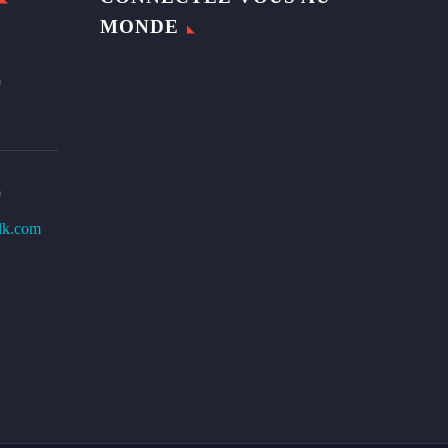
MONDE
0
0
lk.com