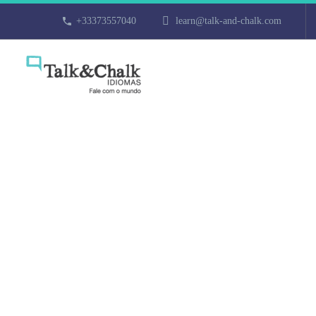
+33373557040
learn@talk-and-chalk.com
Cours de grec