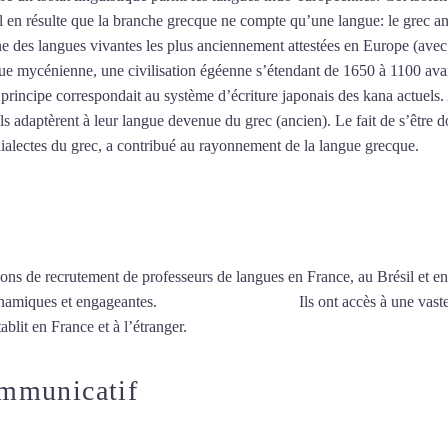
Il en résulte que la branche grecque ne compte qu’une langue: le grec a
 des langues vivantes les plus anciennement attestées en Europe (avec
e mycénienne, une civilisation égéenne s’étendant de 1650 à 1100 avant n
rincipe correspondait au système d’écriture japonais des kana actuels. 
adaptèrent à leur langue devenue du grec (ancien). Le fait de s’être dot
 dialectes du grec, a contribué au rayonnement de la langue grecque.
Myt
ions de recrutement de professeurs de langues en France, au Brésil et en
ynamiques et engageantes.
Cours de grec à Évry
Ils ont accès à une vast
ablit en France et à l’étranger.
ommunicatif