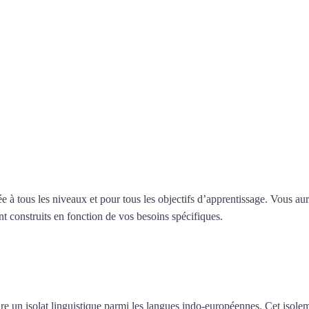
professeur ou en ligne
 tous les niveaux et pour tous les objectifs d’apprentissage. Vous aure
t construits en fonction de vos besoins spécifiques.
Cours de grec à Év
de grec à Évry
e un isolat linguistique parmi les langues indo-européennes. Cet isolemen