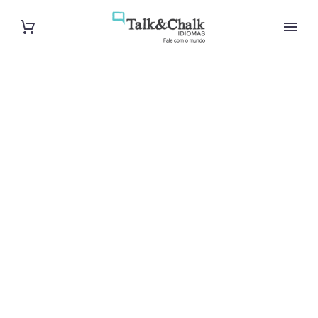
Cours de grec
intensif à
Drancy