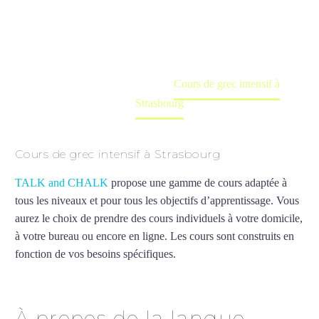
Cours à domicile, dans la salle du professeur ou
en ligne
Accueil
France
Cours de grec intensif à
Strasbourg
Cours de grec intensif à Strasbourg
TALK and CHALK
propose une gamme de cours adaptée à
tous les niveaux et pour tous les objectifs d’apprentissage. Vous
aurez le choix de prendre des cours individuels à votre domicile,
à votre bureau ou encore en ligne. Les cours sont construits en
fonction de vos besoins spécifiques.
Cours de grec intensif à
Strasbourg
À propos de la langue