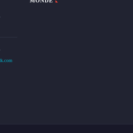
MONDE
0
0
lk.com