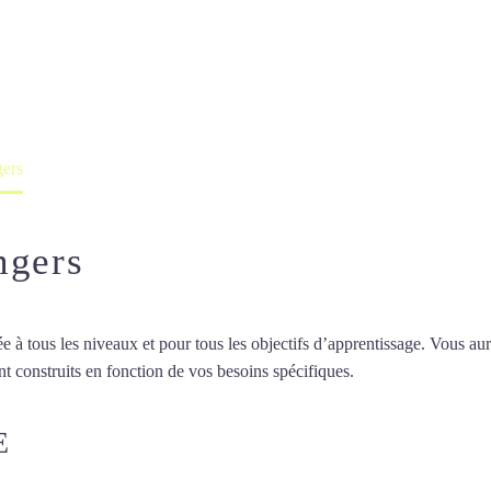
nais à Angers
professeur ou en ligne
gers
ngers
 tous les niveaux et pour tous les objectifs d’apprentissage. Vous aure
t construits en fonction de vos besoins spécifiques.
Cours de japonais 
E
COURS DE JAPONAIS À ANGE