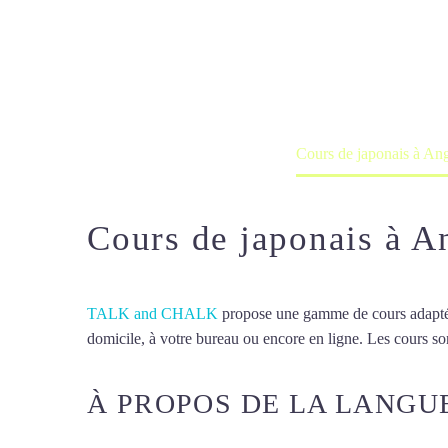
Cours de japo
Cours à domicile, dans la salle du 
Accueil
France
Cours de japonais à An
Cours de japonais à A
TALK and CHALK
propose une gamme de cours adaptée à
domicile, à votre bureau ou encore en ligne. Les cours son
À PROPOS DE LA LANGU