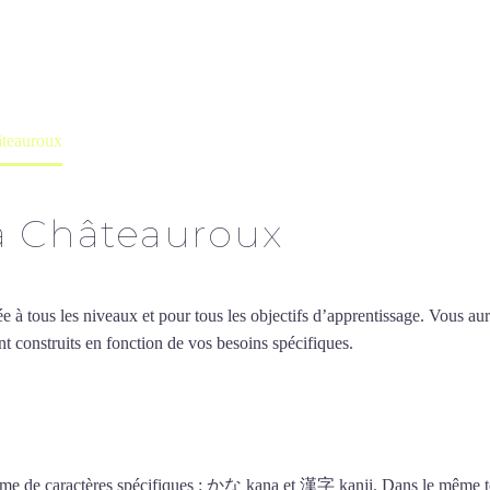
professeur ou en ligne
âteauroux
à Châteauroux
 tous les niveaux et pour tous les objectifs d’apprentissage. Vous aure
t construits en fonction de vos besoins spécifiques.
Cours de japonais 
urs de japonais à Châteaurou
stème de caractères spécifiques : かな kana et 漢字 kanji. Dans le même t