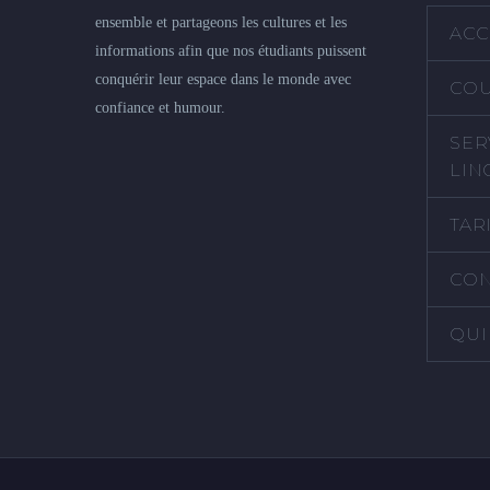
ensemble et partageons les cultures et les
ACC
informations afin que nos étudiants puissent
conquérir leur espace dans le monde avec
COU
confiance et humour.
SER
LIN
TAR
CON
QUI