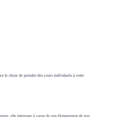
z le choix de prendre des cours individuels à votre
à Châteauroux
x
emps, elle interroge à cause de son éloignement de nos