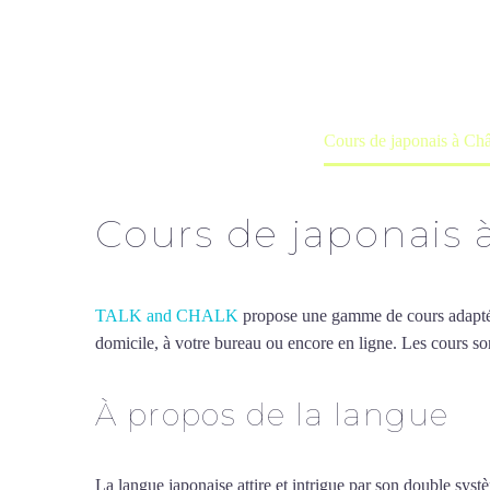
Cours à domicile, dans la salle du 
Accueil
France
Cours de japonais à Ch
Cours de japonais 
TALK and CHALK
propose une gamme de cours adaptée à
domicile, à votre bureau ou encore en ligne. Les cours son
À propos de la langue
Co
La langue japonaise attire et intrigue par son double sy