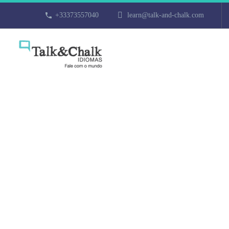
+33373557040
learn@talk-and-chalk.com
Cours de japo