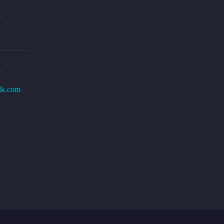
0
0
lk.com