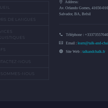
Address:
UEIL
Av. Orlando Gomes, 41650-01
Salvador, BA, Brésil
RS DE LANGUES
VICES
Téléphone :
+3337355704
GUISTIQUES
Email :
learn@talk-and-cha
IFS
Site Web :
talkandchalk.fr
TACTEZ-NOUS
 SOMMES-NOUS