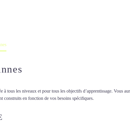
nais à Vannes
professeur ou en ligne
nnes
annes
 tous les niveaux et pour tous les objectifs d’apprentissage. Vous aure
t construits en fonction de vos besoins spécifiques.
Cours de japonais 
E
COURS DE JAPONAIS À VANN