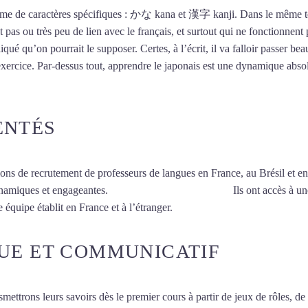
stème de caractères spécifiques : かな kana et 漢字 kanji. Dans le même t
 pas ou très peu de lien avec le français, et surtout qui ne fonctionnent 
iqué qu’on pourrait le supposer. Certes, à l’écrit, il va falloir passer
exercice. Par-dessus tout, apprendre le japonais est une dynamique abs
ENTÉS
ions de recrutement de professeurs de langues en France, au Brésil et en
ynamiques et engageantes.
Cours de japonais à Vannes
Ils ont accès à un
 équipe établit en France et à l’étranger.
UE ET COMMUNICATIF
smettrons leurs savoirs dès le premier cours à partir de jeux de rôles, d