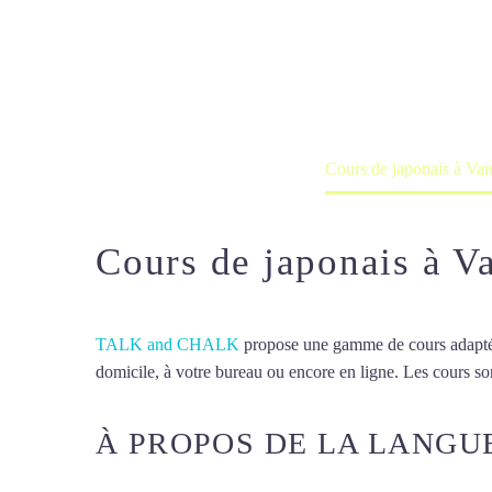
Cours de japo
Cours à domicile, dans la salle du 
Accueil
France
Cours de japonais à Va
Cours de japonais à V
TALK and CHALK
propose une gamme de cours adaptée à
domicile, à votre bureau ou encore en ligne. Les cours son
À PROPOS DE LA LANGU