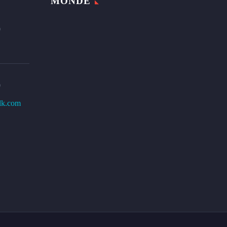
MONDE
0
0
lk.com