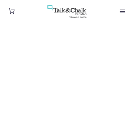
Cours de
néerlandais
intensif au