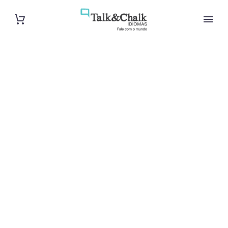
Cours de
norvégien à
Besançon