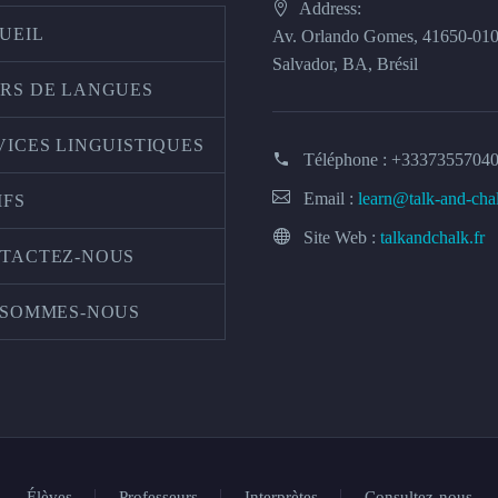
Address:
UEIL
Av. Orlando Gomes, 41650-01
Salvador, BA, Brésil
RS DE LANGUES
VICES LINGUISTIQUES
Téléphone :
+3337355704
Email :
learn@talk-and-cha
IFS
Site Web :
talkandchalk.fr
TACTEZ-NOUS
 SOMMES-NOUS
Élèves
Professeurs
Interprètes
Consultez-nous