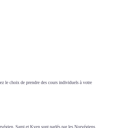
z le choix de prendre des cours individuels à votre
 intensif à Lyon
orvégien. Sami et Kven sont parlés par les Norvégiens