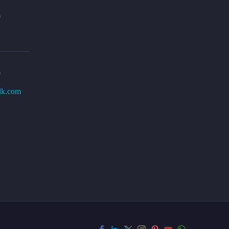
0
0
lk.com