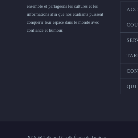
ensemble et partageons les cultures et les
ACC
informations afin que nos étudiants puissent
conquérir leur espace dans le monde avec
COU
confiance et humour.
SER
TAR
CON
QUI
2019 @ Talk and Chalk École de langues