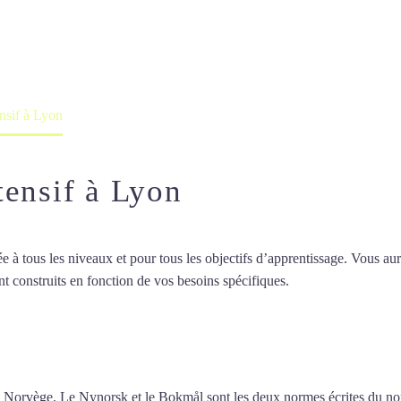
professeur ou en ligne
nsif à Lyon
tensif à Lyon
 tous les niveaux et pour tous les objectifs d’apprentissage. Vous aure
t construits en fonction de vos besoins spécifiques.
Cours de norvégien
de norvégien intensif à Lyon
e la Norvège. Le Nynorsk et le Bokmål sont les deux normes écrites du n