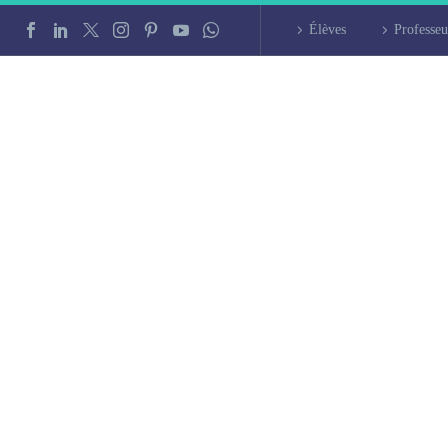
Élèves
Professeu
égien intensif à Ly