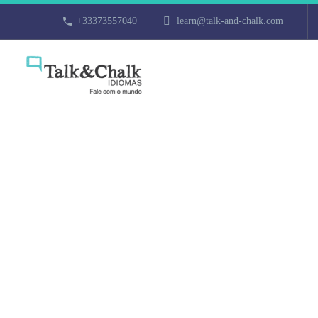
+33373557040
learn@talk-and-chalk.com
Cours de norv