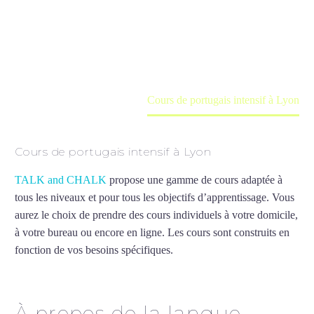
Cours à domicile, dans la salle du professeur ou
en ligne
Accueil
France
Cours de portugais intensif à Lyon
Cours de portugais intensif à Lyon
TALK and CHALK
propose une gamme de cours adaptée à
tous les niveaux et pour tous les objectifs d’apprentissage. Vous
aurez le choix de prendre des cours individuels à votre domicile,
à votre bureau ou encore en ligne. Les cours sont construits en
fonction de vos besoins spécifiques.
Cours de portugais intensif
à Lyon
À propos de la langue