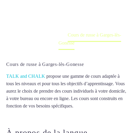
Cours à domicile, dans la salle du professeur ou
en ligne
Accueil
France
Cours de russe à Garges-lès-
Gonesse
Cours de russe à Garges-lès-Gonesse
TALK and CHALK
propose une gamme de cours adaptée à
tous les niveaux et pour tous les objectifs d’apprentissage. Vous
aurez le choix de prendre des cours individuels à votre domicile,
à votre bureau ou encore en ligne. Les cours sont construits en
fonction de vos besoins spécifiques.
Cours de russe à Garges-
lès-Gonesse
À propos de la langue
Cours de