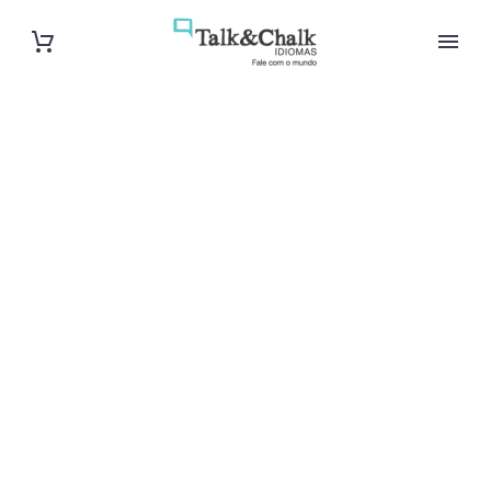
Cours de russe
à Garges-lès-
Gonesse