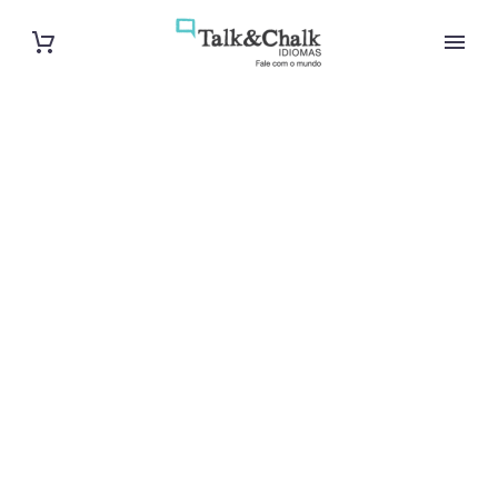
Cours de russe
à La
Courneuve