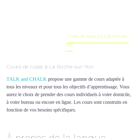
Cours à domicile, dans la salle du professeur ou
en ligne
Accueil
France
Cours de russe à La Roche-sur-
Yon
Cours de russe à La Roche-sur-Yon
TALK and CHALK
propose une gamme de cours adaptée à
tous les niveaux et pour tous les objectifs d’apprentissage. Vous
aurez le choix de prendre des cours individuels à votre domicile,
à votre bureau ou encore en ligne. Les cours sont construits en
fonction de vos besoins spécifiques.
Cours de russe à La Roche-
sur-Yon
À propos de la langue