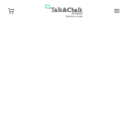
Cours de russe
à La Roche-
sur-Yon