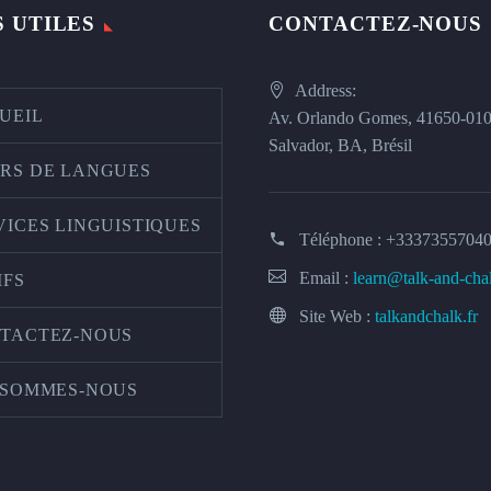
S UTILES
CONTACTEZ-NOUS
Address:
UEIL
Av. Orlando Gomes, 41650-01
Salvador, BA, Brésil
RS DE LANGUES
VICES LINGUISTIQUES
Téléphone :
+3337355704
Email :
learn@talk-and-cha
IFS
Site Web :
talkandchalk.fr
TACTEZ-NOUS
 SOMMES-NOUS