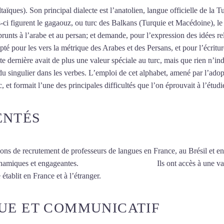
taïques). Son principal dialecte est l’anatolien, langue officielle de la T
es-ci figurent le gagaouz, ou turc des Balkans (Turquie et Macédoine), 
unts à l’arabe et au persan; et demande, pour l’expression des idées re
pté pour les vers la métrique des Arabes et des Persans, et pour l’écritu
tte dernière avait de plus une valeur spéciale au turc, mais que rien n’ind
u singulier dans les verbes. L’emploi de cet alphabet, amené par l’adop
 et formait l’une des principales difficultés que l’on éprouvait à l’étudi
ENTÉS
ions de recrutement de professeurs de langues en France, au Brésil et en
ynamiques et engageantes.
Cours de turc à Annecy
Ils ont accès à une va
établit en France et à l’étranger.
UE ET COMMUNICATIF