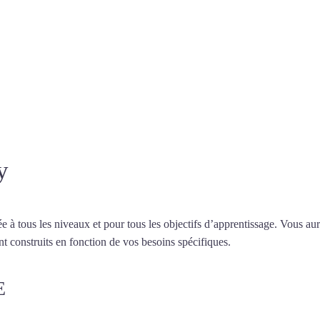
 à Annecy
professeur ou en ligne
y
 tous les niveaux et pour tous les objectifs d’apprentissage. Vous aure
t construits en fonction de vos besoins spécifiques.
Cours de turc à A
E
COURS DE TURC À ANNECY