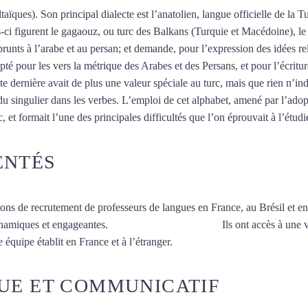
taïques). Son principal dialecte est l’anatolien, langue officielle de la T
es-ci figurent le gagaouz, ou turc des Balkans (Turquie et Macédoine), 
unts à l’arabe et au persan; et demande, pour l’expression des idées re
pté pour les vers la métrique des Arabes et des Persans, et pour l’écritu
tte dernière avait de plus une valeur spéciale au turc, mais que rien n’ind
u singulier dans les verbes. L’emploi de cet alphabet, amené par l’adop
 et formait l’une des principales difficultés que l’on éprouvait à l’étudi
ENTÉS
ions de recrutement de professeurs de langues en France, au Brésil et en
ynamiques et engageantes.
Cours de turc à Beauvais
Ils ont accès à une 
 équipe établit en France et à l’étranger.
UE ET COMMUNICATIF