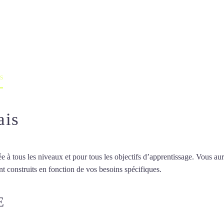
 à Beauvais
professeur ou en ligne
s
ais
 tous les niveaux et pour tous les objectifs d’apprentissage. Vous aure
t construits en fonction de vos besoins spécifiques.
Cours de turc à Be
E
COURS DE TURC À BEAUVAIS