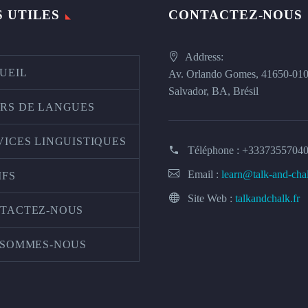
S UTILES
CONTACTEZ-NOUS
Address:
UEIL
Av. Orlando Gomes, 41650-01
Salvador, BA, Brésil
RS DE LANGUES
VICES LINGUISTIQUES
Téléphone :
+3337355704
Email :
learn@talk-and-cha
IFS
Site Web :
talkandchalk.fr
TACTEZ-NOUS
 SOMMES-NOUS