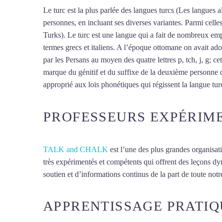
Le turc est la plus parlée des langues turcs (Les langues al
personnes, en incluant ses diverses variantes. Parmi cell
Turks). Le turc est une langue qui a fait de nombreux empr
termes grecs et italiens. A l’époque ottomane on avait ado
par les Persans au moyen des quatre lettres p, tch, j, g; ce
marque du génitif et du suffixe de la deuxième personne d
approprié aux lois phonétiques qui régissent la langue turc,
PROFESSEURS EXPÉRIM
TALK and CHALK
est l’une des plus grandes organisat
très expérimentés et compétents qui offrent des leçons d
soutien et d’informations continus de la part de toute notre
APPRENTISSAGE PRATIQ