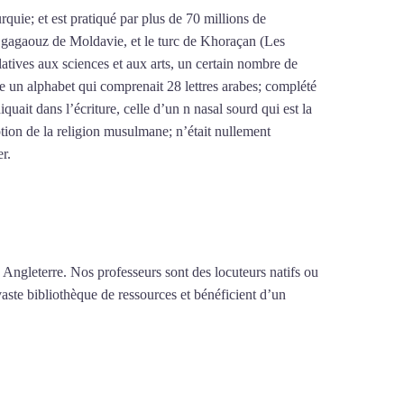
urquie; et est pratiqué par plus de 70 millions de
le gagaouz de Moldavie, et le turc de Khoraçan (Les
latives aux sciences et aux arts, un certain nombre de
re un alphabet qui comprenait 28 lettres arabes; complété
iquait dans l’écriture, celle d’un n nasal sourd qui est la
tion de la religion musulmane; n’était nullement
er.
Mytrip²brazil
 Angleterre. Nos professeurs sont des locuteurs natifs ou
vaste bibliothèque de ressources et bénéficient d’un