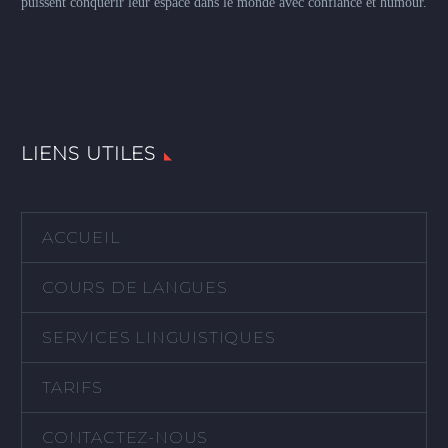
puissent conquérir leur espace dans le monde avec confiance et humour.
LIENS UTILES
ACCUEIL
COURS DE LANGUES
SERVICES LINGUISTIQUES
TARIFS
CONTACTEZ-NOUS