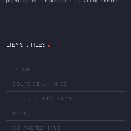
puissent conquérir leur espace dans le monde avec confiance et humour.
LIENS UTILES
ACCUEIL
COURS DE LANGUES
SERVICES LINGUISTIQUES
TARIFS
CONTACTEZ-NOUS