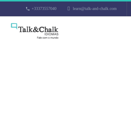
+33373557040
learn@talk-and-chalk.com
Cours de turc