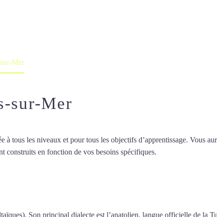
professeur ou en ligne
-sur-Mer
s-sur-Mer
 tous les niveaux et pour tous les objectifs d’apprentissage. Vous aure
t construits en fonction de vos besoins spécifiques.
Cours de turc à Ca
de turc à Cagnes-sur-Mer
taïques). Son principal dialecte est l’anatolien, langue officielle de la T