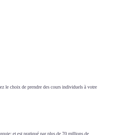
z le choix de prendre des cours individuels à votre
gnes-sur-Mer
urquie; et est pratiqué par plus de 70 millions de