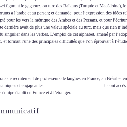
es-ci figurent le gagaouz, ou turc des Balkans (Turquie et Macédoine), 
unts à l’arabe et au persan; et demande, pour l’expression des idées re
pté pour les vers la métrique des Arabes et des Persans, et pour l’écritu
tte dernière avait de plus une valeur spéciale au turc, mais que rien n’ind
u singulier dans les verbes. L’emploi de cet alphabet, amené par l’adop
 et formait l’une des principales difficultés que l’on éprouvait à l’étudi
ions de recrutement de professeurs de langues en France, au Brésil et en
ynamiques et engageantes.
Cours de turc à Cagnes-sur-Mer
Ils ont accès
 équipe établit en France et à l’étranger.
ommunicatif