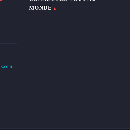
MONDE
0
0
lk.com