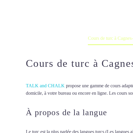
Cours à domicile, dans la salle du 
Accueil
France
Cours de turc à Cagnes
Cours de turc à Cagne
TALK and CHALK
propose une gamme de cours adaptée à
domicile, à votre bureau ou encore en ligne. Les cours son
À propos de la langue
Cours 
Le turc est la plus parlée des langues turcs (Les langues al