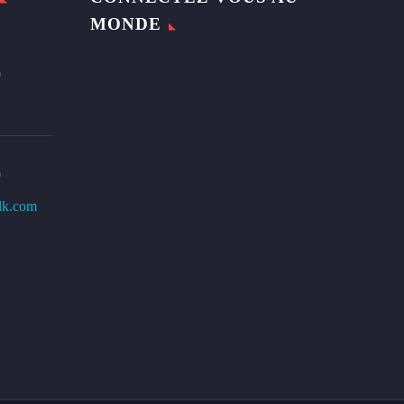
MONDE
0
0
lk.com