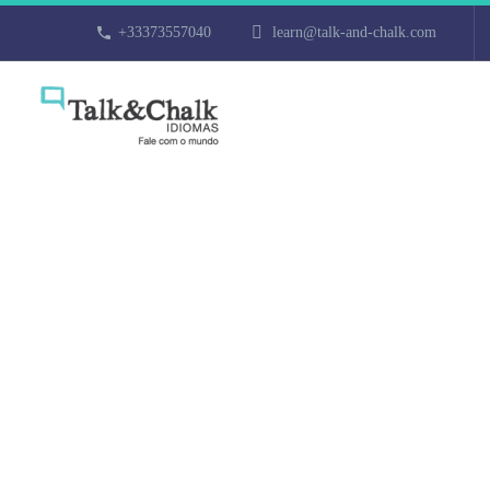
+33373557040
learn@talk-and-chalk.com
Cours de tur