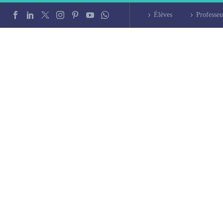
Élèves
Professeu
c à Châlons-en-Ch