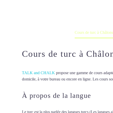
Cours à domicile, dans la salle du 
Accueil
France
Cours de turc à Châlo
Cours de turc à Châl
TALK and CHALK
propose une gamme de cours adaptée à
domicile, à votre bureau ou encore en ligne. Les cours son
À propos de la langue
Cours 
Le turc est la plus parlée des langues turcs (Les langues al