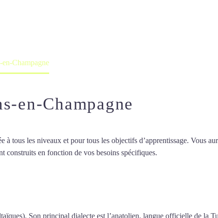
professeur ou en ligne
ns-en-Champagne
ons-en-Champagne
 tous les niveaux et pour tous les objectifs d’apprentissage. Vous aure
t construits en fonction de vos besoins spécifiques.
Cours de turc à C
de turc à Châlons-en-Champagne
taïques). Son principal dialecte est l’anatolien, langue officielle de la T