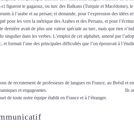
es-ci figurent le gagaouz, ou turc des Balkans (Turquie et Macédoine), 
unts à l’arabe et au persan; et demande, pour l’expression des idées re
pté pour les vers la métrique des Arabes et des Persans, et pour l’écritu
tte dernière avait de plus une valeur spéciale au turc, mais que rien n’ind
u singulier dans les verbes. L’emploi de cet alphabet, amené par l’adop
 et formait l’une des principales difficultés que l’on éprouvait à l’étudi
ions de recrutement de professeurs de langues en France, au Brésil et en
ynamiques et engageantes.
Cours de turc à Châlons-en-Champagne
Ils o
art de toute notre équipe établit en France et à l’étranger.
ommunicatif