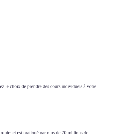
z le choix de prendre des cours individuels à votre
hâlons-en-Champagne
urquie; et est pratiqué par plus de 70 millions de