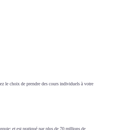
z le choix de prendre des cours individuels à votre
erbourg
urquie; et est pratiqué par plus de 70 millions de