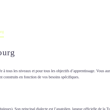
professeur ou en ligne
urg
ourg
 tous les niveaux et pour tous les objectifs d’apprentissage. Vous aure
t construits en fonction de vos besoins spécifiques.
Cours de turc à Ch
de turc à Cherbourg
taïques). Son principal dialecte est l’anatolien, langue officielle de la T