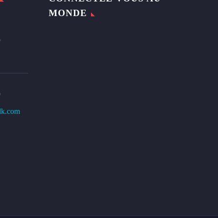
MONDE
0
0
lk.com