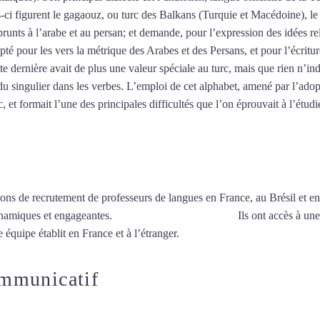
es-ci figurent le gagaouz, ou turc des Balkans (Turquie et Macédoine), 
unts à l’arabe et au persan; et demande, pour l’expression des idées re
pté pour les vers la métrique des Arabes et des Persans, et pour l’écritu
tte dernière avait de plus une valeur spéciale au turc, mais que rien n’ind
u singulier dans les verbes. L’emploi de cet alphabet, amené par l’adop
 et formait l’une des principales difficultés que l’on éprouvait à l’étudi
ions de recrutement de professeurs de langues en France, au Brésil et en
ynamiques et engageantes.
Cours de turc à Cherbourg
Ils ont accès à une
 équipe établit en France et à l’étranger.
ommunicatif