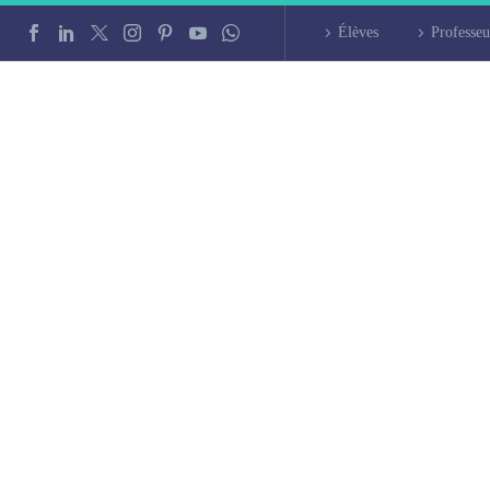
Élèves
Professeu
 à Cherbourg