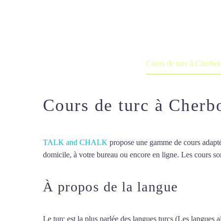
Cours à domicile, dans la salle du 
Accueil
France
Cours de turc à Cherbo
Cours de turc à Cherb
TALK and CHALK
propose une gamme de cours adaptée à
domicile, à votre bureau ou encore en ligne. Les cours son
À propos de la langue
Cours 
Le turc est la plus parlée des langues turcs (Les langues al