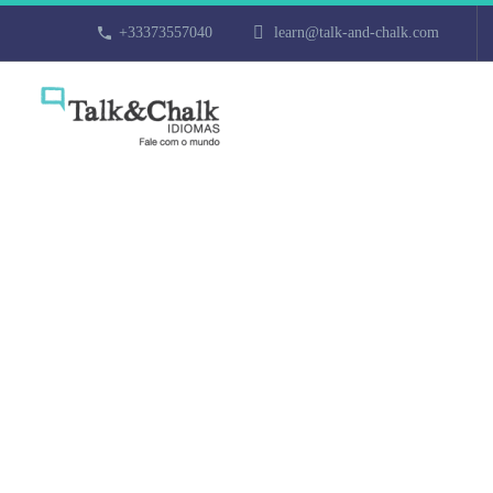
+33373557040
learn@talk-and-chalk.com
Cours de turc