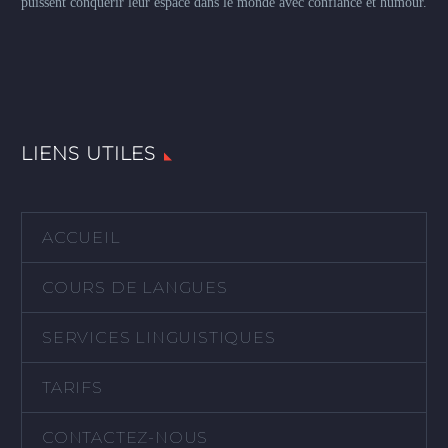
puissent conquérir leur espace dans le monde avec confiance et humour.
LIENS UTILES
ACCUEIL
COURS DE LANGUES
SERVICES LINGUISTIQUES
TARIFS
CONTACTEZ-NOUS