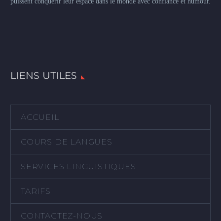
puissent conquérir leur espace dans le monde avec confiance et humour.
LIENS UTILES
ACCUEIL
COURS DE LANGUES
SERVICES LINGUISTIQUES
TARIFS
CONTACTEZ-NOUS