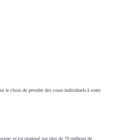
z le choix de prendre des cours individuels à votre
ntenay-sous-Bois
urquie; et est pratiqué par plus de 70 millions de