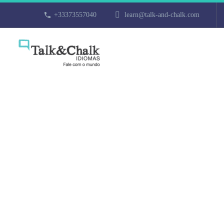
+33373557040
learn@talk-and-chalk.com
Cours de turc