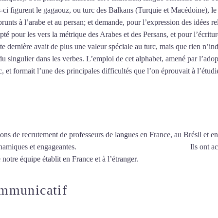
es-ci figurent le gagaouz, ou turc des Balkans (Turquie et Macédoine), 
unts à l’arabe et au persan; et demande, pour l’expression des idées re
pté pour les vers la métrique des Arabes et des Persans, et pour l’écritu
tte dernière avait de plus une valeur spéciale au turc, mais que rien n’ind
u singulier dans les verbes. L’emploi de cet alphabet, amené par l’adop
 et formait l’une des principales difficultés que l’on éprouvait à l’étudi
ions de recrutement de professeurs de langues en France, au Brésil et en
ynamiques et engageantes.
Cours de turc à Fontenay-sous-Bois
Ils ont a
 notre équipe établit en France et à l’étranger.
ommunicatif