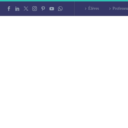
Élèves
Professeu
 à Fontenay-sous-B