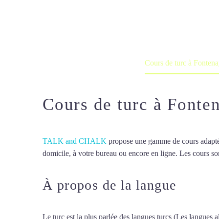
Cours à domicile, dans la salle du 
Accueil
France
Cours de turc à Fonten
Cours de turc à Fonte
TALK and CHALK
propose une gamme de cours adaptée à
domicile, à votre bureau ou encore en ligne. Les cours son
À propos de la langue
Cours 
Le turc est la plus parlée des langues turcs (Les langues al