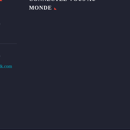
MONDE
0
0
lk.com